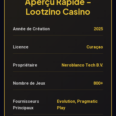
Aperçu Rapide -
Lootzino Casino
Année de Création
2025
Licence
Curaçao
Propriétaire
Neroblanco Tech B.V.
Nombre de Jeux
800+
Fournisseurs
Evolution, Pragmatic
Principaux
Play