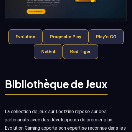
Evolution
Pragmatic Play
Play'n GO
NetEnt
Red Tiger
Bibliothèque de Jeux
La collection de jeux sur Lootzino repose sur des
partenariats avec des développeurs de premier plan.
Evolution Gaming apporte son expertise reconnue dans les