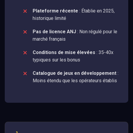
Plateforme récente
: Établie en 2025,
historique limité
Pas de licence ANJ
: Non régulé pour le
marché français
Conditions de mise élevées
: 35-40x
typiques sur les bonus
Catalogue de jeux en développement
:
Moins étendu que les opérateurs établis