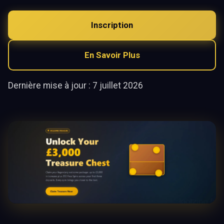
Inscription
En Savoir Plus
Dernière mise à jour : 7 juillet 2026