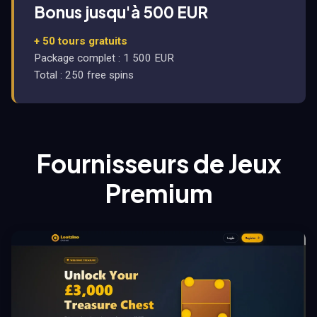
Bonus jusqu'à 500 EUR
+ 50 tours gratuits
Package complet : 1 500 EUR
Total : 250 free spins
Fournisseurs de Jeux
Premium