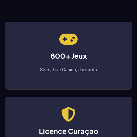
800+ Jeux
Slots, Live Casino, Jackpots
Licence Curaçao